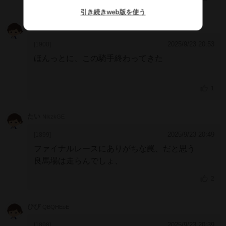
引き続きweb版を使う
ハイレ・セラシエ
FYJkZjI
2025/9/23 20:53
[1900]
ほんっとに、この騎手終わってきた
1
たい
NlkzkGE
2025/9/23 20:49
[1899]
ファイナルレースにありがちな罠、だと思う
良馬場は走らんでしょ、
2
ぴぴ
QBQHEoE
2025/9/23 20:39
[1898]