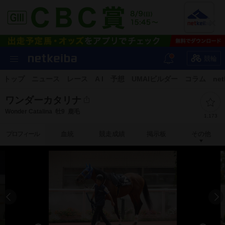
競輪
トップ
ニュース
レース
A I
予想
UMAIビルダー
コラム
net
ワンダーカタリナ
Wonder Catalina
牡9
鹿毛
1,173
プロフィール
血統
競走成績
掲示板
その他