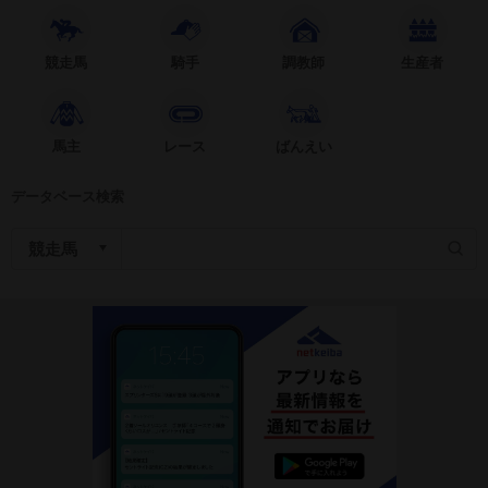
競走馬
騎手
調教師
生産者
馬主
レース
ばんえい
データベース検索