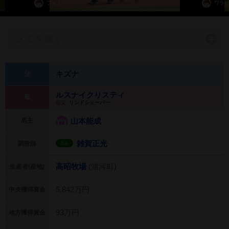
フォス
ワラ
メモを書く
キズナ
父
ルスナイクリスティ
母
母父:
リンドシェーバー
山本能成
馬主
雑賀正光
調教師
高知
高昭牧場
(浦河町)
生産者(産地)
5,842万円
中央獲得賞金
93万円
地方獲得賞金