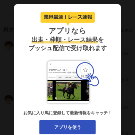
画面キャプチャのSNS利用について
アプリなら
掲示板
1,086
出走・枠順・レース結果
を
絶対主義
IJJoiYE
プッシュ配信で受け取れます
2025/9/23 20:54
[1902]
うん。うまくやってるね
0
ぼーい
JmA4J2c
2025/9/23 20:54
[1901]
お気に入り馬に登録して最新情報をキャッチ！
あーひでえ騎乗
アプリを使う
0